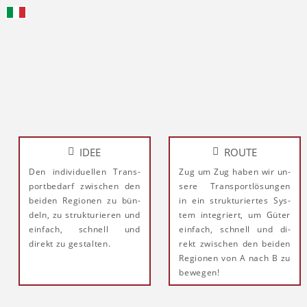
IDEE
ROUTE
Den in­di­vi­du­el­len Trans­
Zug um Zug ha­ben wir un­
port­be­darf zwi­schen den
se­re Trans­port­lö­sun­gen
bei­den Re­gi­onen zu bün­
in ein struk­tu­rier­tes Sys­
deln, zu struk­tu­rie­ren und
tem in­te­griert, um Gü­ter
ein­fach, schnell und
ein­fach, schnell und di­
direkt zu ge­stal­ten.
rekt zwi­schen den bei­den
Re­gio­nen von A nach B zu
be­we­gen!