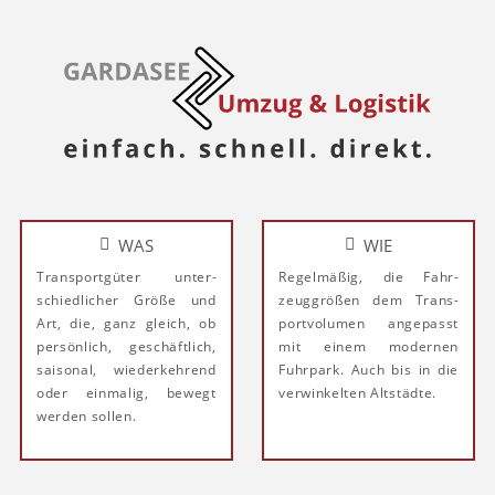
WAS
WIE
Trans­port­gü­ter un­ter­
Re­gel­mäßig, die Fahr­
schied­li­cher Größe und
zeug­größen dem Trans­
Art, die, ganz gleich, ob
port­vo­lu­men an­ge­passt
per­sön­lich, ge­schäft­lich,
mit ei­nem mo­der­nen
sai­so­nal, wie­der­keh­rend
Fuhr­park. Auch bis in die
oder ein­ma­lig, be­wegt
ver­win­kel­ten Alt­städ­te.
wer­den sol­len.