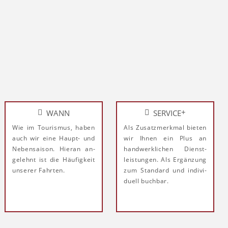
+
WANN
SERVICE
Wie im Tou­ris­mus, ha­ben
Als Zu­satz­merk­mal bie­ten
auch wir ei­ne Haupt- und
wir Ih­nen ein Plus an
Ne­ben­sai­son. Hie­ran an­
hand­werk­li­chen Dienst­
ge­lehnt ist die Häu­fig­keit
leis­tun­gen. Als Er­gän­zung
un­ser­er Fahr­ten.
zum Stan­dard und in­di­vi­
du­ell buch­bar.